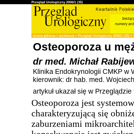
Przegląd Urologiczny 2006/1 (35)
bieżąc
numery arc
strona główna
>
archiwum
>
Przegląd Urologiczny 2006/1 (35)
>
O
Osteoporoza u mę
dr med. Michał Rabije
Klinika Endokrynologii CMKP w
kierownik: dr hab. med. Wojciech
artykuł ukazał się w Przeglądzi
Osteoporoza jest systemow
charakteryzującą się obniż
zaburzeniami mikroarchitek