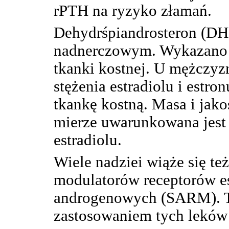
rPTH na ryzyko złamań.
Dehydrśpiandrosteron (DH
nadnerczowym. Wykazano 
tkanki kostnej. U mężczyz
stężenia estradiolu i estr
tkankę kostną. Masa i jak
mierze uwarunkowana jest
estradiolu.
Wiele nadziei wiąże się t
modulatorów receptorów 
androgenowych (SARM). T
zastosowaniem tych leków