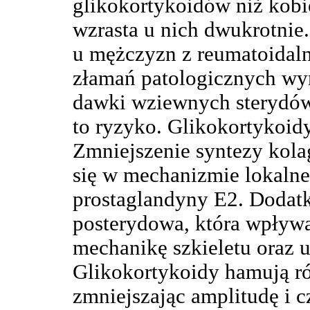
glikokortykoidów niż kobie
wzrasta u nich dwukrotnie.
u mężczyzn z reumatoidal
złamań patologicznych wy
dawki wziewnych sterydów
to ryzyko. Glikokortykoid
Zmniejszenie syntezy kola
się w mechanizmie lokaln
prostaglandyny E2. Dodat
posterydowa, która wpływ
mechanikę szkieletu oraz 
Glikokortykoidy hamują r
zmniejszając amplitudę i 