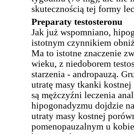
skutecznością tej formy le
Preparaty testosteronu
Jak już wspomniano, hipog
istotnym czynnikiem obniż
Ma to istotne znaczenie z
wieku, z niedoborem test
starzenia - andropauzą. Gr
utratę masy tkanki kostnej
są mężczyźni leczenia ana
hipogonadyzmu dojdzie na
utraty masy kostnej porów
pomenopauzalnym u kobiet 