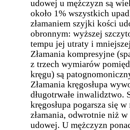
udowej u mężczyzn są wiek
około 1% wszystkich upad
złamaniem szyjki kości u
obronnym: wyższej szczyto
tempu jej utraty i mniejsz
Złamania kompresyjne (sp
z trzech wymiarów pomiędz
kręgu) są patognomoniczn
Złamania kręgosłupa wywoł
długotrwałe inwalidztwo. 
kręgosłupa pogarsza się w 
złamania, odwrotnie niż w
udowej. U mężczyzn pona