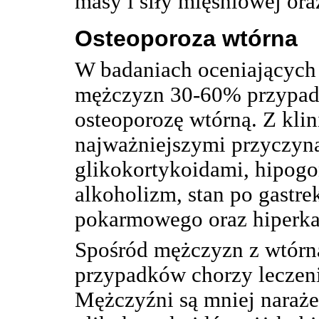
masy i siły mięśniowej ora
Osteoporoza wtórna
W badaniach oceniających
mężczyzn 30-60% przypadk
osteoporozę wtórną. Z kli
najważniejszymi przyczyna
glikokortykoidami, hipogo
alkoholizm, stan po gastr
pokarmowego oraz hiperkal
Spośród mężczyzn z wtórn
przypadków chorzy leczeni
Mężczyźni są mniej naraż