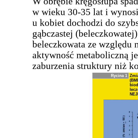
W obrębie kręgosłupa spad
w wieku 30-35 lat i wynos
u kobiet dochodzi do szybs
gąbczastej (beleczkowatej)
beleczkowata ze względu n
aktywność metaboliczną je
zaburzenia struktury niż k
Rycina 1
Zmia
(BMD
bio
lecz
NEJ