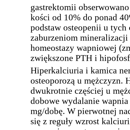
gastrektomii obserwowano 
kości od 10% do ponad 40
podstaw osteopenii u tych 
zaburzeniom mineralizacji 
homeostazy wapniowej (zm
zwiększone PTH i hipofosf
Hiperkalciuria i kamica ne
osteoporozą u mężczyzn. H
dwukrotnie częściej u męż
dobowe wydalanie wapnia
mg/dobę. W pierwotnej nad
się z reguły wzrost kalciu