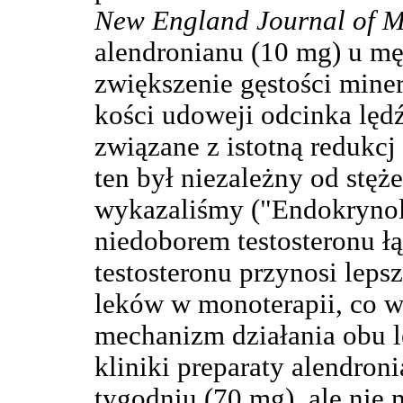
New England Journal of M
alendronianu (10 mg) u mę
zwiększenie gęstości miner
kości udoweji odcinka lęd
związane z istotną redukcj 
ten był niezależny od stęż
wykazaliśmy ("Endokrynol
niedoborem testosteronu ł
testosteronu przynosi leps
leków w monoterapii, co w
mechanizm działania obu 
kliniki preparaty alendron
tygodniu (70 mg), ale nie 