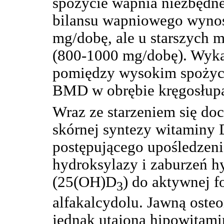
spożycie wapnia niezbędn
bilansu wapniowego wyno
mg/dobę, ale u starszych 
(800-1000 mg/dobę). Wyka
pomiędzy wysokim spożyc
BMD w obrębie kręgosłup
Wraz ze starzeniem się do
skórnej syntezy witaminy 
postępującego upośledzeni
hydroksylazy i zaburzeń hy
(25(OH)D
) do aktywnej 
3
alfakalcydolu. Jawną osteo
jednak utajona hipowitamin