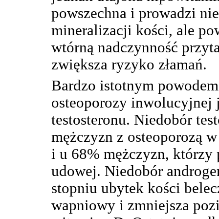
powszechna i prowadzi ni
mineralizacji kości, ale p
wtórną nadczynność przytar
zwiększa ryzyko złamań.
Bardzo istotnym powodem 
osteoporozy inwolucyjnej j
testosteronu. Niedobór te
mężczyzn z osteoporozą w
i u 68% mężczyzn, którzy p
udowej. Niedobór androg
stopniu ubytek kości bele
wapniowy i zmniejsza poz