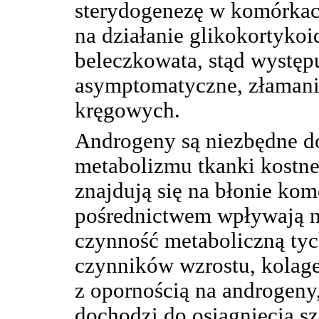
sterydogenezę w komórkac
na działanie glikokortyko
beleczkowata, stąd występu
asymptomatyczne, złamani
kręgowych.
Androgeny są niezbędne do
metabolizmu tkanki kostne
znajdują się na błonie kom
pośrednictwem wpływają na
czynność metaboliczną tyc
czynników wzrostu, kolage
z opornością na androgeny
dochodzi do osiągnięcia s