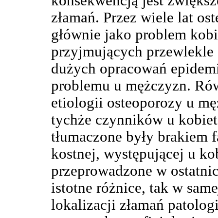
konsekwencją jest zwiększe
złamań. Przez wiele lat os
głównie jako problem kobi
przyjmujących przewlekle
dużych opracowań epidemi
problemu u mężczyzn. Rów
etiologii osteoporozy u m
tychże czynników u kobiet
tłumaczone były brakiem f
kostnej, występującej u k
przeprowadzone w ostatnic
istotne różnice, tak w sam
lokalizacji złamań patolog