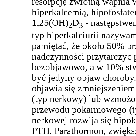
resorpcję zwrotną wapnia 
hiperkalcemią, hipofosfat
1,25(OH)
D
- następstwe
2
3
typ hiperkalciurii nazywa
pamiętać, że około 50% p
nadczynności przytarczyc 
bezobjawowo, a w 10% stwi
być jedyny objaw choroby.
objawia się zmniejszeniem
(typ nerkowy) lub wzmoż
przewodu pokarmowego (typ
nerkowej rozwija się hipo
PTH. Parathormon, zwięks