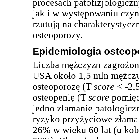
procesach patofizjologicz
jak i w występowaniu czy
rzutują na charakterystycz
osteoporozy.
Epidemiologia osteop
Liczba mężczyzn zagrożony
USA około 1,5 mln mężczy
osteoporozę (T
score
< -2,5
osteopenię (T
score
pomiędz
jedno złamanie patologicz
ryzyko przyżyciowe złama
26% w wieku 60 lat (u kob