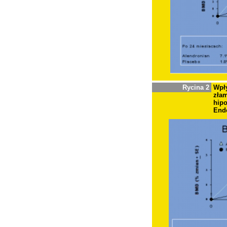
Rycina 2
Wpły
zła
hipo
Endo