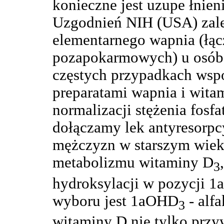
konieczne jest uzupe łnien
Uzgodnień NIH (USA) zal
elementarnego wapnia (łąc
pozapokarmowych) u osób 
częstych przypadkach współ
preparatami wapnia i wit
normalizacji stężenia fosfa
dołączamy lek antyresorpc
mężczyzn w starszym wiek
metabolizmu witaminy D
3
hydroksylacji w pozycji 1a
wyboru jest 1aOHD
- alf
3
witaminy D nie tylko przy