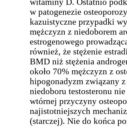
witaminy D. Ostatnio podkr
w patogenezie osteoporoz
kazuistyczne przypadki wy
mężczyzn z niedoborem ar
estrogenowego prowadzącą
również, że stężenie estrad
BMD niż stężenia androgen
około 70% mężczyzn z oste
hipogonadyzm związany z 
niedoboru testosteronu nie
wtórnej przyczyny osteopor
najistotniejszych mechan
(starczej). Nie do końca p