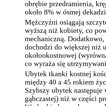
obrębie przedramienia, krę
około 8% w ósmej dekadzi
Mężczyźni osiągają szczy
wyższą niż kobiety, co po
mechaniczną. Dodatkowo, 
dochodzi do większej niż u
okołookostnowej (wyrówna
co wyraża się utrzymywani
Ubytek tkanki kostnej koś
między 40 a 45 rokiem życi
Szybszy ubytek następuje 
gąbczastej) niż w części p