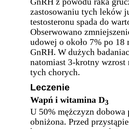
GnRH z powodu raka gruc
zastosowaniu tych leków j
testosteronu spada do wart
Obserwowano zmniejszenie
udowej o około 7% po 18 
GnRH. W dużych badaniac
natomiast 3-krotny wzrost
tych chorych.
Leczenie
Wapń i witamina D
3
U 50% mężczyzn dobowa po
obniżona. Przed przystąpie