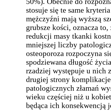
50%). Obecnie do rozpozn
stosuje się te same kryter
mężczyźni mają wyższą sz
grubsze kości, oznacza to,
redukcji masy tkanki kost
mniejszej liczby patologi
osteoporoza rozpoczyna się
spodziewana długość życia j
rzadziej występuje u nich
drugiej strony komplikacj
patologicznych złamań wy
wieku częściej niż u kobie
będąca ich konsekwencją j