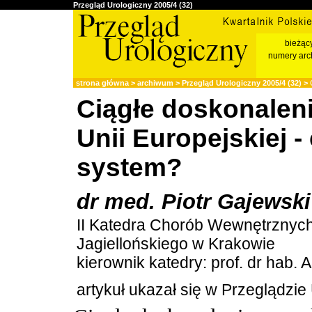
Przegląd Urologiczny 2005/4 (32)
bieżąc
numery arc
strona główna
>
archiwum
>
Przegląd Urologiczny 2005/4 (32)
>
C
Ciągłe doskonalen
Unii Europejskiej -
system?
dr med. Piotr Gajewski
II Katedra Chorób Wewnętrznyc
Jagiellońskiego w Krakowie
kierownik katedry: prof. dr hab. 
artykuł ukazał się w Przeglądzi